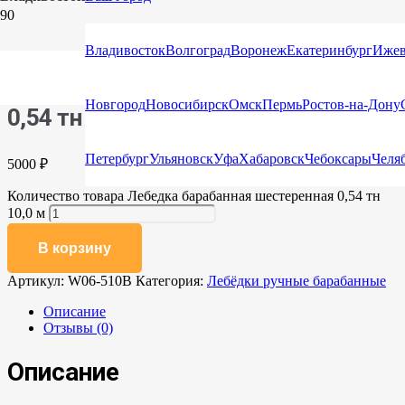
Главная
/
Каталог
/
Лебёдки ручные барабанные
/ Лебедка
барабанная шестеренная 0,54 тн 10,0 м
Владивосток
Волгоград
Воронеж
Екатеринбург
Ижев
Лебедка барабанная шестеренная
Новгород
Новосибирск
Омск
Пермь
Ростов-на-Дону
0,54 тн 10,0 м
Петербург
Ульяновск
Уфа
Хабаровск
Чебоксары
Челя
5000
₽
Количество товара Лебедка барабанная шестеренная 0,54 тн
10,0 м
В корзину
Артикул:
W06-510B
Категория:
Лебёдки ручные барабанные
Описание
Отзывы (0)
Описание