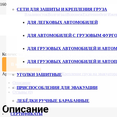
Главная
/
Каталог
/
Приспособления для эвакуации
/ Косточка д
СЕТИ ДЛЯ ЗАЩИТЫ И КРЕПЛЕНИЯ ГРУЗА
Владивосток
Волгоград
Воронеж
Екатеринбург
Ижев
Косточка для эвакуаторов
ДЛЯ ЛЕГКОВЫХ АВТОМОБИЛЕЙ
350
₽
Новгород
ДЛЯ АВТОМОБИЛЕЙ С ГРУЗОВЫМ ФУРГ
Новосибирск
Омск
Пермь
Ростов-на-Дону
Длина, мм
ДЛЯ ГРУЗОВЫХ АВТОМОБИЛЕЙ И АВТО
Очистить
Количество товара Косточка для эвакуаторов
Петербург
Ульяновск
Уфа
Хабаровск
Чебоксары
Челя
ДЛЯ ГРУЗОВЫХ АВТОМОБИЛЕЙ И АВТО
В корзину
Артикул:
50.20.0.340
Категории:
Крепление груза на эвакуатор
УГОЛКИ ЗАЩИТНЫЕ
Описание
Детали
ПРИСПОСОБЛЕНИЯ ДЛЯ ЭВАКУАЦИИ
Отзывы (0)
ЛЕБЁДКИ РУЧНЫЕ БАРАБАННЫЕ
Описание
СЕРТИФИКАТЫ