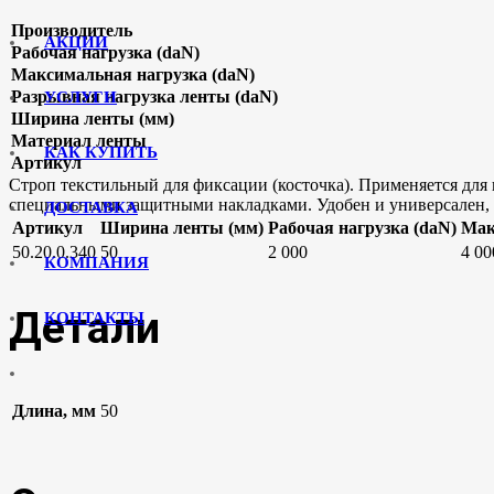
Производитель
АКЦИИ
Рабочая нагрузка (daN)
Максимальная нагрузка
(daN
)
Разрывная нагрузка ленты (daN)
УСЛУГИ
Ширина ленты (мм)
Материал ленты
КАК КУПИТЬ
Артикул
Строп текстильный для фиксации (косточка). Применяется для
специальными защитными накладками. Удобен и универсален, 
ДОСТАВКА
Артикул
Ширина ленты (мм)
Рабочая нагрузка (daN)
Мак
50.20.0.340
50
2 000
4 00
КОМПАНИЯ
Детали
КОНТАКТЫ
Длина, мм
50