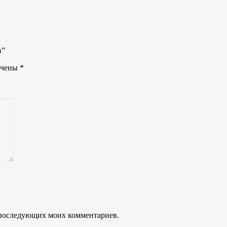
в”
ечены
*
ля последующих моих комментариев.