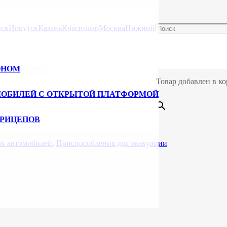
ля эвакуаторов
ск
Иркутск
Казань
Краснодар
Москва
Нижний
ОНОМ
Самара
Санкт-
×
Товар добавлен в ко
МОБИЛЕЙ С ОТКРЫТОЙ ПЛАТФОРМОЙ
бинск
ПРИЦЕПОВ
ах автомобилей
,
Приспособления для эвакуации