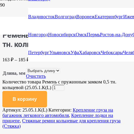
Главная
/
Каталог
/
Стяжные ремни
/
Стяжные ремни
кольцевые для крепления груза (Стяжка)
/ Ремень с
Владивосток
Волгоград
Воронеж
Екатеринбург
Ижев
пружинным замком 0,5 тн. кольцевой (25.05.1.К(L)
Ремень с пружинным замком 0,5
Новгород
Новосибирск
Омск
Пермь
Ростов-на-Дону
тн. кольцевой (25.05.1.К(L)
Петербург
Ульяновск
Уфа
Хабаровск
Чебоксары
Челя
163
₽
–
185
₽
Длина, мм
Очистить
Количество товара Ремень с пружинным замком 0,5 тн.
кольцевой (25.05.1.К(L)
В корзину
Артикул:
25.05.1.К(L)
Категории:
Крепление груза на
багажник легкового автомобиля
,
Крепление лодки на
прицепе
,
Стяжные ремни кольцевые для крепления груза
(Стяжка)