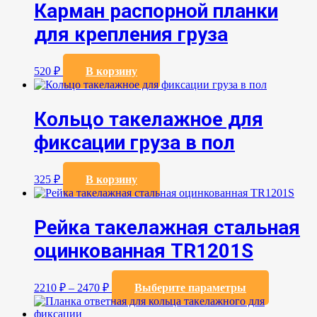
Карман распорной планки
вариаций.
Опции
для крепления груза
можно
выбрать
на
520
₽
В корзину
странице
товара.
Кольцо такелажное для
фиксации груза в пол
325
₽
В корзину
Рейка такелажная стальная
оцинкованная TR1201S
Этот
2210
₽
–
2470
₽
Выберите параметры
товар
имеет