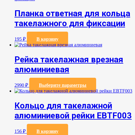
несколько
вариаций
Планка ответная для кольца
Опции
можно
такелажного для фиксации
выбрать
на
странице
195
₽
В корзину
товара.
Рейка такелажная врезная
алюминиевая
Этот
2990
₽
Выберите параметры
товар
имеет
несколько
Кольцо для такелажной
вариаций.
Опции
алюминиевой рейки EBTF003
можно
выбрать
на
156
₽
В корзину
странице